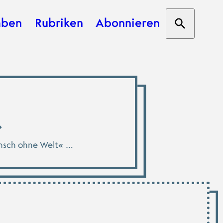
aben
Rubriken
Abonnieren
Suche öf
ation
nsch ohne Welt« …