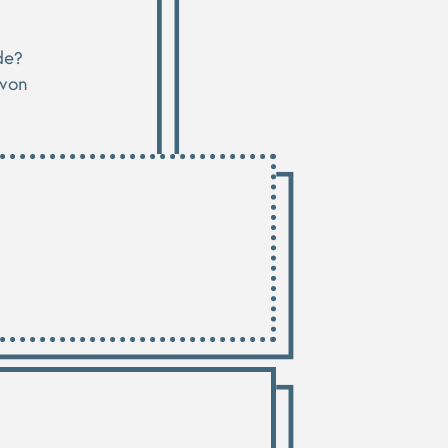
de?
 von