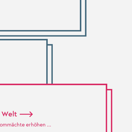
r Welt
 Atommächte erhöhen …