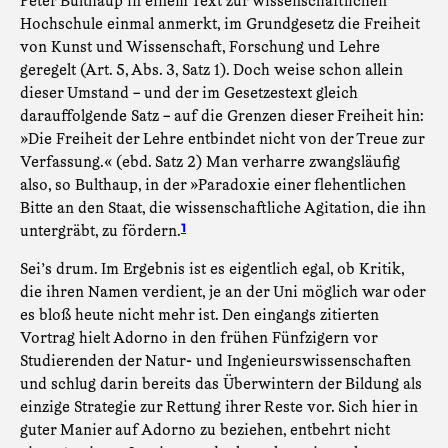
Peter Bulthaup in einem Text zur wissenschaftlichen
Hochschule einmal anmerkt, im Grundgesetz die Freiheit
von Kunst und Wissenschaft, Forschung und Lehre
geregelt (Art. 5, Abs. 3, Satz 1). Doch weise schon allein
dieser Umstand – und der im Gesetzestext gleich
darauffolgende Satz – auf die Grenzen dieser Freiheit hin:
»Die Freiheit der Lehre entbindet nicht von der Treue zur
Verfassung.« (ebd. Satz 2) Man verharre zwangsläufig
also, so Bulthaup, in der »Paradoxie einer flehentlichen
Bitte an den Staat, die wissenschaftliche Agitation, die ihn
untergräbt, zu fördern.
1
Sei’s drum. Im Ergebnis ist es eigentlich egal, ob Kritik,
die ihren Namen verdient, je an der Uni möglich war oder
es bloß heute nicht mehr ist. Den eingangs zitierten
Vortrag hielt Adorno in den frühen Fünfzigern vor
Studierenden der Natur- und Ingenieurswissenschaften
und schlug darin bereits das Überwintern der Bildung als
einzige Strategie zur Rettung ihrer Reste vor. Sich hier in
guter Manier auf Adorno zu beziehen, entbehrt nicht