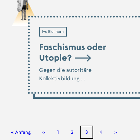
Ivo Eichhorn
Faschismus oder
Utopie?
Gegen die autoritäre
Kollektivbildung …
Erste Seite
« Anfang
Vorherige Seite
‹‹
Seite
1
Seite
2
Seite
3
Seite
4
Nächste Sei
››