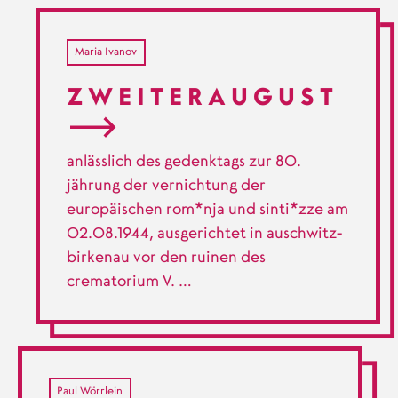
Maria Ivanov
Z W E I T E R A U G U S T
anlässlich des gedenktags zur 80.
jährung der vernichtung der
europäischen rom*nja und sinti*zze am
02.08.1944, ausgerichtet in auschwitz-
birkenau vor den ruinen des
crematorium V. …
Paul Wörrlein