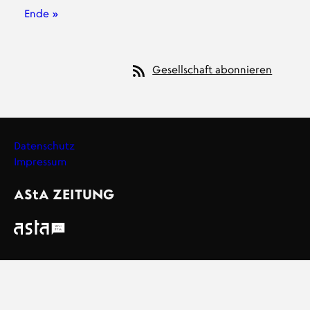
Letzte Seite
Ende »
Gesellschaft abonnieren
Datenschutz
Impressum
Footer
AStA
ZEITUNG