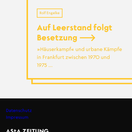
Rolf Engelke
Auf Leerstand folgt
Besetzung
»Häuserkampf« und urbane Kämpfe
in Frankfurt zwischen 1970 und
1975 …
Datenschutz
Impressum
Footer
AStA
ZEITUNG