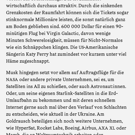
wirtschaftlich durchaus attraktiv. Durch die sinkenden
Grenzkosten der Raumfahrt können sich die Tickets sogar
stinknormale Millionäre leisten, die sonst natürlich ganz
am Boden geblieben sind. 600 000 Dollar für einen 90-
minütigen Flug bei Virgin Galactic, davon wenige
Minuten Schwerelosigkeit, müssen für Nicht-Normalos
wie ein Schnäppchen klingen. Die
-Amerikanische
US
Sängerin Katy Perry hat zumindest vor kurzem unter viel
Häme zugeschnappt.
Musk hingegen setzt vor allem auf Auftragsflüge für die
oder andere private Unternehmen, sei es, um
NASA
Satelliten ins All zu schießen, oder auch Astronaut:innen.
Oder, um seine eigenen Starlink-Satelliten in die Erd-
Umlaufbahn zu bekommen und mit deren schnellem
Internet gerne auch mal über den Verlauf von Schlachten
zu entscheiden, wie aktuell in der Ukraine. Am
Goldrausch beteiligen sich noch weitere Unternehmen,
wie HyperSat, Rocket Labs, Boeing, Airbus,
oder
AXA
XL
Marsh, die an Weltraumtechnik arbeiten oder