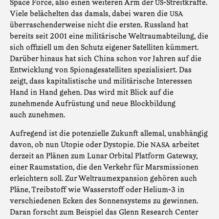
Space Force, also einen weiteren Arm der
-Streitkräfte.
US
Viele belächelten das damals, dabei waren die
USA
überraschenderweise nicht die ersten. Russland hat
bereits seit 2001 eine militärische Weltraumabteilung, die
sich offiziell um den Schutz eigener Satelliten kümmert.
Darüber hinaus hat sich China schon vor Jahren auf die
Entwicklung von Spionagesatelliten spezialisiert. Das
zeigt, dass kapitalistische und militärische Interessen
Hand in Hand gehen. Das wird mit Blick auf die
zunehmende Aufrüstung und neue Blockbildung
auch zunehmen.
Aufregend ist die potenzielle Zukunft allemal, unabhängig
davon, ob nun Utopie oder Dystopie. Die
arbeitet
NASA
derzeit an Plänen zum Lunar Orbital Platform Gateway,
einer Raumstation, die den Verkehr für Marsmissionen
erleichtern soll. Zur Weltraumexpansion gehören auch
Pläne, Treibstoff wie Wasserstoff oder Helium-3 in
verschiedenen Ecken des Sonnensystems zu gewinnen.
Daran forscht zum Beispiel das Glenn Research Center