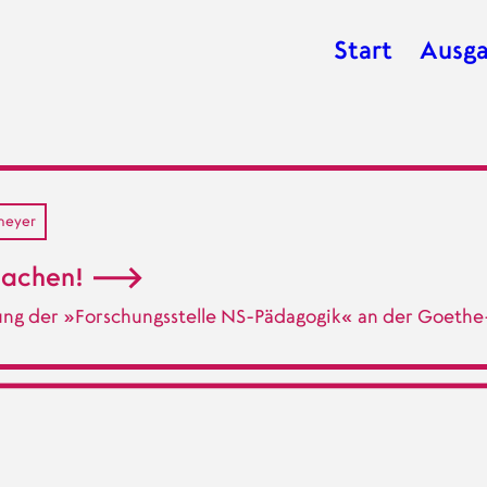
Start
Ausg
Hauptnavig
meyer
achen!
ng der »Forschungsstelle NS-Pädagogik« an der Goethe