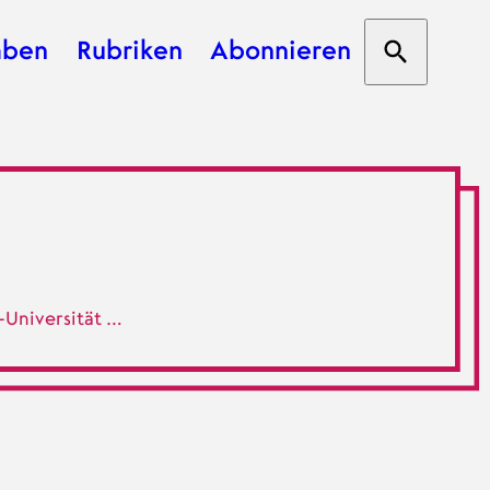
aben
Rubriken
Abonnieren
Suche öf
ation
-Universität …